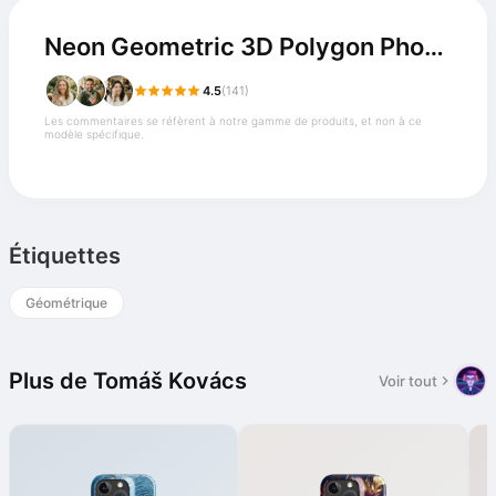
Neon Geometric 3D Polygon Phone Case
4.5
(141)
Les commentaires se réfèrent à notre gamme de produits, et non à ce
modèle spécifique.
Étiquettes
Géométrique
Plus de Tomáš Kovács
Voir tout