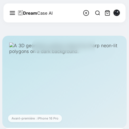
Dream
Case AI
Tomáš Kovács
2,8k
Suivre
196
Géométrique
Avant-première : iPhone 16 Pro