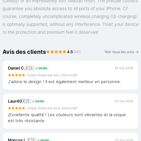
(Glossy) or an impressively soft (Matte) finish. The precise cutouts
guarantee you absolute access to all ports of your iPhone. Of
course, completely uncomplicated wireless charging (Qi charging)
is optimally supported, without any interference. Treat your device
to the protection and premium feel it deserves!
Avis des clients
4.5
Voir tous les avis →
(141)
Daniel C.
🇪🇸
26 mai 2026
✓ Vérifié
Coque Snapcase pour Samsung®
J'adore le design ! Il est également meilleur en personne.
Laur40
🇪🇸
25 mai 2026
✓ Vérifié
Coque Snapcase pour Samsung®
¡Excellente qualité ! Les couleurs sont vibrantes et la coque
est très résistante.
Marcos L.
🇪🇸
25 mai 2026
✓ Vérifié