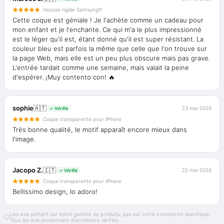
Housse rigide Samsung®
Cette coque est géniale ! Je l'achète comme un cadeau pour
mon enfant et je l'enchante. Ce qui m'a le plus impressionné
est le léger qu'il est, étant donné qu'il est super résistant. La
couleur bleu est parfois la même que celle que l'on trouve sur
la page Web, mais elle est un peu plus obscure mais pas grave.
L'entrée tardait comme une semaine, mais valait la peine
d'espérer. ¡Muy contento con! 🔥
sophie
🇦🇹
23 mai 2026
✓ Vérifié
Coque transparente pour iPhone
Très bonne qualité, le motif apparaît encore mieux dans
l'image.
Jacopo Z.
🇮🇹
22 mai 2026
✓ Vérifié
Coque transparente pour iPhone
Bellissimo design, lo adoro!
Les avis portent sur notre gamme de produits, pas sur cette conception spécifique.
Tous les avis proviennent d'acheteurs vérifiés.