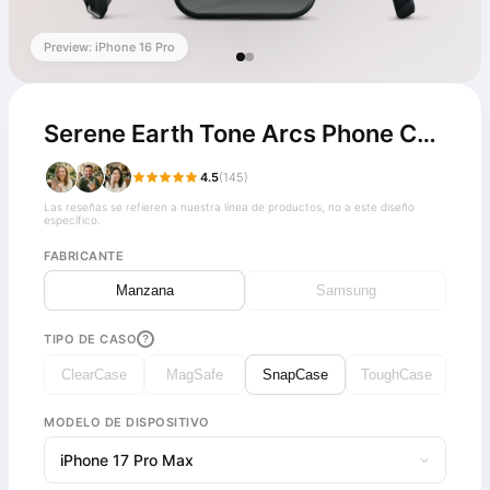
Preview: iPhone 16 Pro
Serene Earth Tone Arcs Phone Case
4.5
(145)
Las reseñas se refieren a nuestra línea de productos, no a este diseño
específico.
FABRICANTE
Manzana
Samsung
TIPO DE CASO
?
ClearCase
MagSafe
SnapCase
ToughCase
MODELO DE DISPOSITIVO
iPhone 17 Pro Max