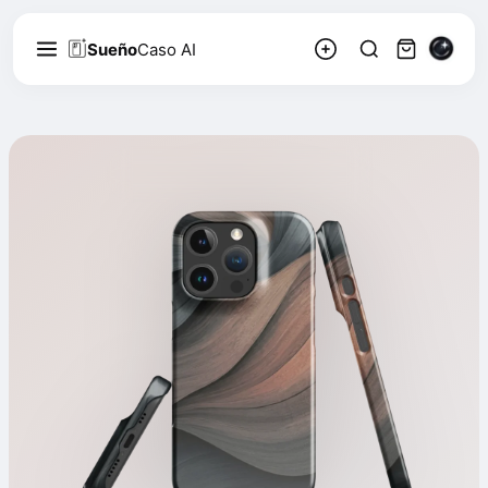
Sueño
Caso AI
Marco Bellini
3.1k
Siga
207
Abstracto, minimalista