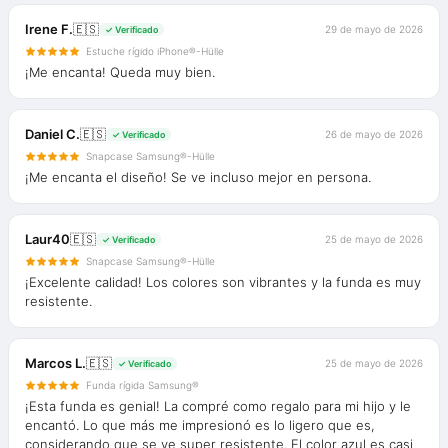
Irene F.
🇪🇸
29 de mayo de 2026
✓ Verificado
Estuche rígido iPhone®-Hülle
¡Me encanta! Queda muy bien.
Daniel C.
🇪🇸
26 de mayo de 2026
✓ Verificado
Snapcase Samsung®-Hülle
¡Me encanta el diseño! Se ve incluso mejor en persona.
Laur40
🇪🇸
25 de mayo de 2026
✓ Verificado
Snapcase Samsung®-Hülle
¡Excelente calidad! Los colores son vibrantes y la funda es muy
resistente.
Marcos L.
🇪🇸
25 de mayo de 2026
✓ Verificado
Funda rígida Samsung®
¡Esta funda es genial! La compré como regalo para mi hijo y le
encantó. Lo que más me impresionó es lo ligero que es,
considerando que se ve super resistente. El color azul es casi