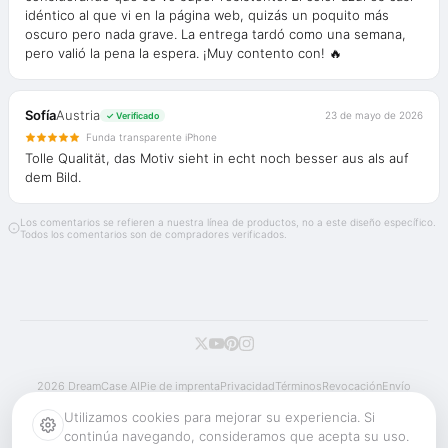
idéntico al que vi en la página web, quizás un poquito más
oscuro pero nada grave. La entrega tardó como una semana,
pero valió la pena la espera. ¡Muy contento con! 🔥
Sofía
Austria
23 de mayo de 2026
✓ Verificado
Funda transparente iPhone
Tolle Qualität, das Motiv sieht in echt noch besser aus als auf
dem Bild.
Los comentarios se refieren a nuestra línea de productos, no a este diseño específico.
Todos los comentarios son de compradores verificados.
2026 DreamCase AI
Pie de imprenta
Privacidad
Términos
Revocación
Envío
Reembolso
Cookies
Utilizamos cookies para mejorar su experiencia. Si
continúa navegando, consideramos que acepta su uso.