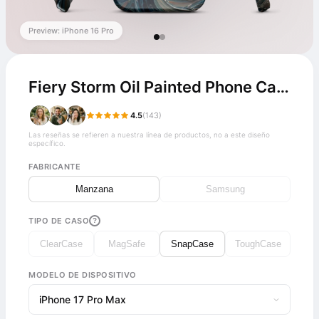
Preview: iPhone 16 Pro
Fiery Storm Oil Painted Phone Case
4.5
(143)
Las reseñas se refieren a nuestra línea de productos, no a este diseño
específico.
FABRICANTE
Manzana
Samsung
TIPO DE CASO
?
ClearCase
MagSafe
SnapCase
ToughCase
MODELO DE DISPOSITIVO
iPhone 17 Pro Max