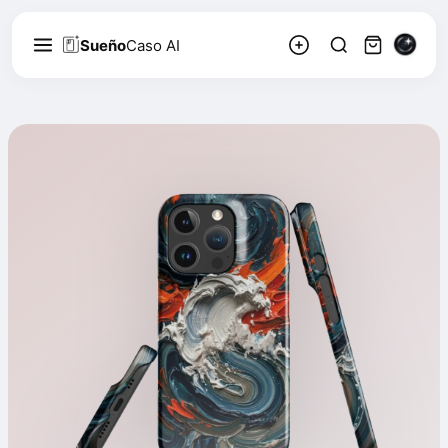
Sueño
Caso AI
Marco Bellini
3.1k
Siga
199
Acuarela abstracta