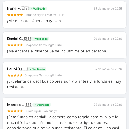
Irene F.
🇪🇸
29 de mayo de 2026
✓ Verificado
Estuche rígido iPhone®-Hülle
¡Me encanta! Queda muy bien.
Daniel C.
🇪🇸
26 de mayo de 2026
✓ Verificado
Snapcase Samsung®-Hülle
¡Me encanta el diseño! Se ve incluso mejor en persona.
Laur40
🇪🇸
25 de mayo de 2026
✓ Verificado
Snapcase Samsung®-Hülle
¡Excelente calidad! Los colores son vibrantes y la funda es muy
resistente.
Marcos L.
🇪🇸
25 de mayo de 2026
✓ Verificado
Funda rígida Samsung®
¡Esta funda es genial! La compré como regalo para mi hijo y le
encantó. Lo que más me impresionó es lo ligero que es,
considerando que se ve super resistente. El color azul es casi