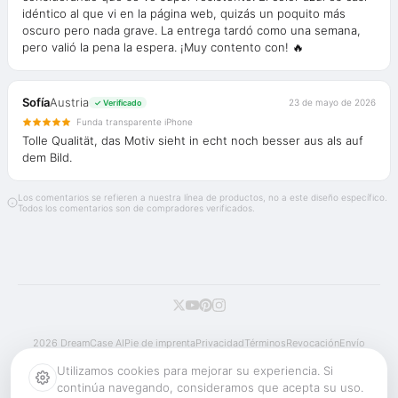
idéntico al que vi en la página web, quizás un poquito más
oscuro pero nada grave. La entrega tardó como una semana,
pero valió la pena la espera. ¡Muy contento con! 🔥
Sofía
Austria
23 de mayo de 2026
✓ Verificado
Funda transparente iPhone
Tolle Qualität, das Motiv sieht in echt noch besser aus als auf
dem Bild.
Los comentarios se refieren a nuestra línea de productos, no a este diseño específico.
Todos los comentarios son de compradores verificados.
2026 DreamCase AI
Pie de imprenta
Privacidad
Términos
Revocación
Envío
Reembolso
Cookies
Utilizamos cookies para mejorar su experiencia. Si
continúa navegando, consideramos que acepta su uso.