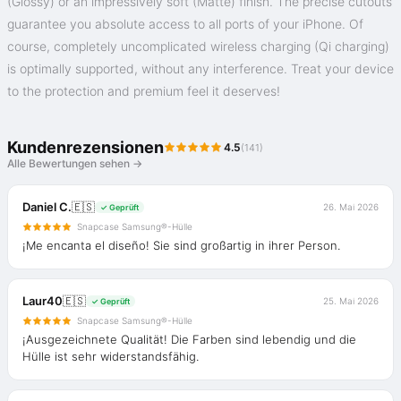
(Glossy) or an impressively soft (Matte) finish. The precise cutouts
guarantee you absolute access to all ports of your iPhone. Of
course, completely uncomplicated wireless charging (Qi charging)
is optimally supported, without any interference. Treat your device
to the protection and premium feel it deserves!
Kundenrezensionen
4.5
(141)
Alle Bewertungen sehen →
Daniel C.
🇪🇸
26. Mai 2026
✓ Geprüft
Snapcase Samsung®-Hülle
¡Me encanta el diseño! Sie sind großartig in ihrer Person.
Laur40
🇪🇸
25. Mai 2026
✓ Geprüft
Snapcase Samsung®-Hülle
¡Ausgezeichnete Qualität! Die Farben sind lebendig und die
Hülle ist sehr widerstandsfähig.