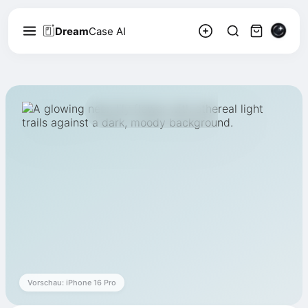
Dream
Case AI
Elif Yıldız
3k
Folgen
187
Fantasie, Blumen
Vorschau: iPhone 16 Pro