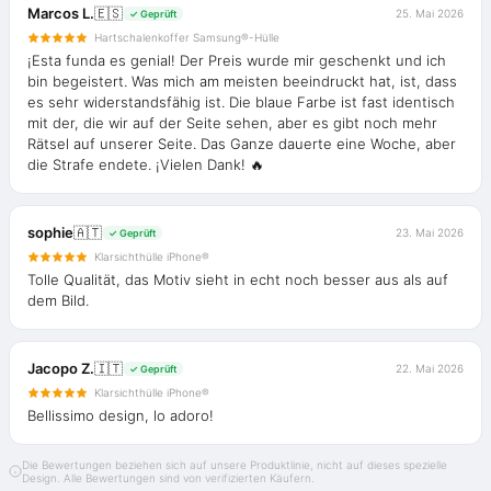
Marcos L.
🇪🇸
25. Mai 2026
✓ Geprüft
Hartschalenkoffer Samsung®-Hülle
¡Esta funda es genial! Der Preis wurde mir geschenkt und ich
bin begeistert. Was mich am meisten beeindruckt hat, ist, dass
es sehr widerstandsfähig ist. Die blaue Farbe ist fast identisch
mit der, die wir auf der Seite sehen, aber es gibt noch mehr
Rätsel auf unserer Seite. Das Ganze dauerte eine Woche, aber
die Strafe endete. ¡Vielen Dank! 🔥
sophie
🇦🇹
23. Mai 2026
✓ Geprüft
Klarsichthülle iPhone®
Tolle Qualität, das Motiv sieht in echt noch besser aus als auf
dem Bild.
Jacopo Z.
🇮🇹
22. Mai 2026
✓ Geprüft
Klarsichthülle iPhone®
Bellissimo design, lo adoro!
Die Bewertungen beziehen sich auf unsere Produktlinie, nicht auf dieses spezielle
Design. Alle Bewertungen sind von verifizierten Käufern.